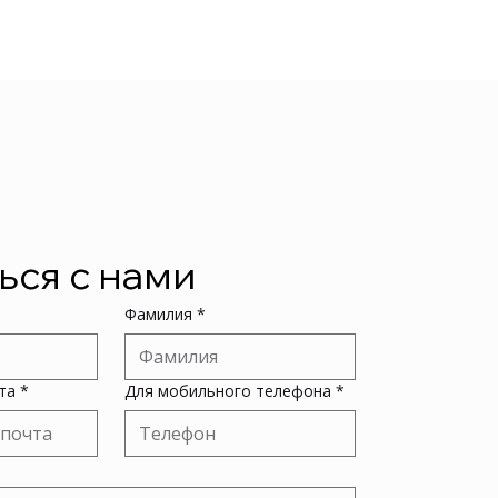
ься с нами
Фамилия
*
та
*
Для мобильного телефона
*