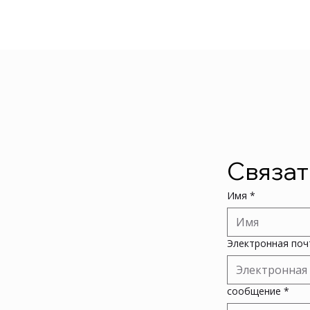
Связат
Имя
*
Электронная поч
сообщение
*