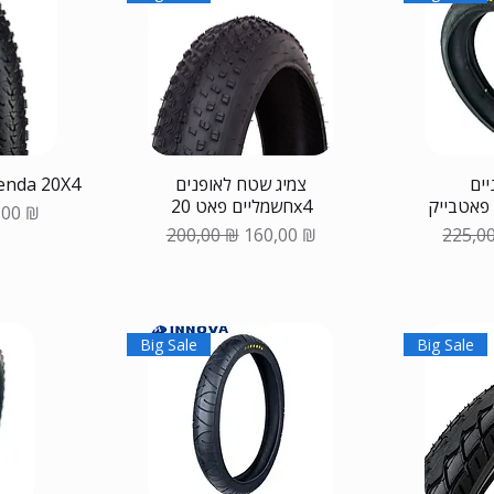
יים
צמיג שטח לאופנים
צמיג לאופניים פאט  20X4
חשמליים פאט 20x4
на
а со скидкой
,00 ₪
Обычная цена
Цена со скидкой
Обычн
200,00 ₪
160,00 ₪
225,0
Big Sale
Big Sale