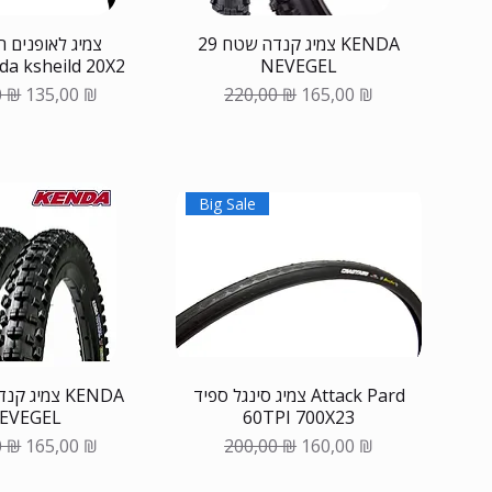
צמיג קנדה שטח 29 KENDA
צמיג לאופנים 
NEVEGEL
מחוזק  ksheild 20X2
ая цена
Цена со скидкой
Обычная цена
Цена со скидкой
0 ₪
135,00 ₪
220,00 ₪
165,00 ₪
Big Sale
צמיג סינגל ספיד Attack Pard
EVEGEL
60TPI 700X23
ая цена
Цена со скидкой
Обычная цена
Цена со скидкой
0 ₪
165,00 ₪
200,00 ₪
160,00 ₪