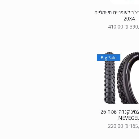
צ'ר לאופניים חשמליים
20X4
Обычная це
Цен
410,00 ₪
390
Big Sale
צמיג קנדה שטח 26 KENDA
NEVEGE
Обычная це
Цен
220,00 ₪
165