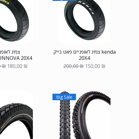
צמיג לאופניים פאט בייק kenda
צמיג לאופנ
20X4
פאטבייק INNOVA 20X4
ая цена
Цена со скидкой
Обычная цена
Цена со скидкой
0 ₪
180,00 ₪
200,00 ₪
150,00 ₪
Big Sale