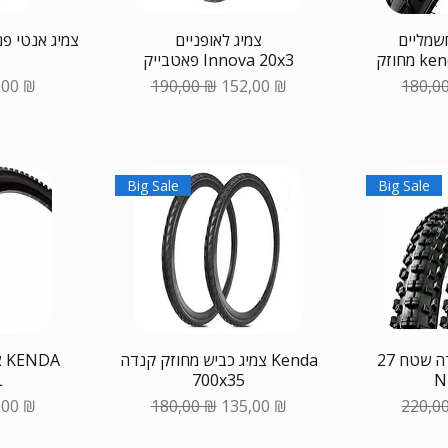
חשמליים
צמיג לאופניים
צמיג אנטי פנ
kenda
פאטבייק Innova 20x3
на
а со скидкой
Обычная цена
Цена со скидкой
Обычн
,00 ₪
190,00 ₪
152,00 ₪
180,0
Big Sale
Big Sale
צמיג קנדה שטח 27 KENDA
צמיג כביש מחוזק קנדה Kenda
L
700x35
N
на
а со скидкой
Обычная цена
Цена со скидкой
Обычн
,00 ₪
180,00 ₪
135,00 ₪
220,0