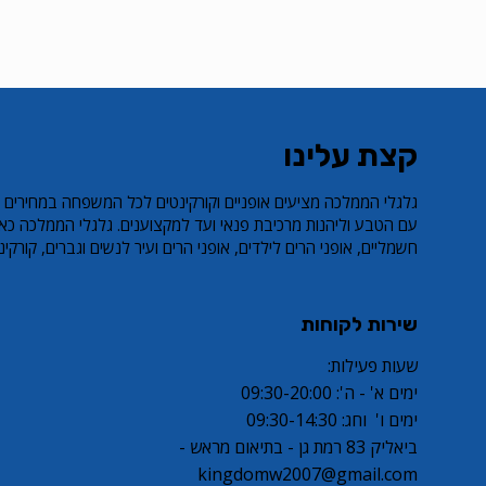
קצת עלינו
​גלגלי הממלכה מציעים אופניים וקורקינטים לכל המשפחה במחירים 
עם הטבע וליהנות מרכיבת פנאי ועד למקצוענים. גלגלי הממלכה כאן
חשמליים, אופני הרים לילדים, אופני הרים ועיר לנשים וגברים, קורקינט פעל
שירות לקוחות
שעות פעילות:
ימים א' - ה': 09:30-20:00
ימים ו' וחג: 09:30-14:30
ביאליק 83 רמת גן - בתיאום מראש -
kingdomw2007@gmail.com