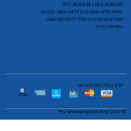
053-3340200 / 077-4020048
זמינות ומלאי מתעדכנים כל 24 שעות. צבע גוון
אופניים או קורקינט עלול להיות מעט שונה
במציאות ט.ל.ח
שלם בצורה מאובטחת עם
© 2020 by wheelskingdom.shop™