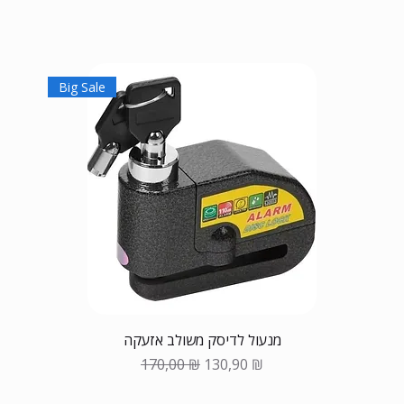
Big Sale
מנעול לדיסק משולב אזעקה
Обычная цена
Цена со скидкой
170,00 ₪
130,90 ₪