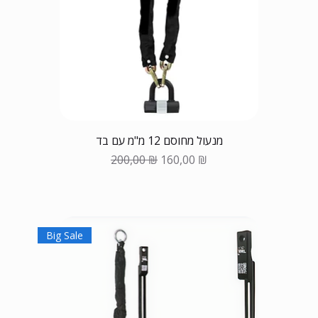
מנעול מחוסם 12 מ"מ עם בד
Обычная цена
Цена со скидкой
200,00 ₪
160,00 ₪
Big Sale