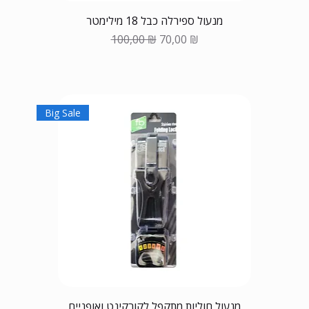
מנעול ספירלה כבל 18 מילימטר
Обычная цена
Цена со скидкой
100,00 ₪
70,00 ₪
Big Sale
מנעול חוליות מתקפל לקורקינט ואופניים