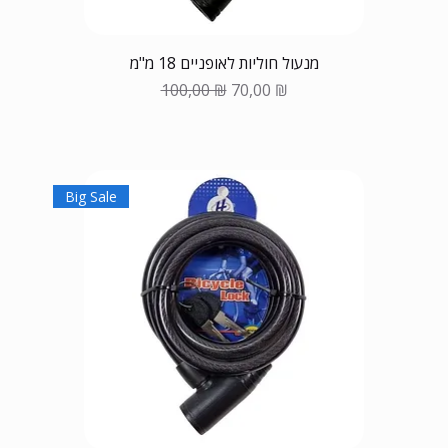
מנעול חוליות לאופניים 18 מ"מ
Обычная цена
Цена со скидкой
100,00 ₪
70,00 ₪
Big Sale