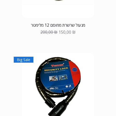
מנעול שרשרת מחוסם 12 מלימטר
Обычная цена
Цена со скидкой
200,00 ₪
150,00 ₪
Big Sale