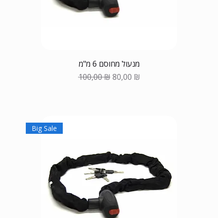
מנעול מחוסם 6 מ"מ
Обычная цена
Цена со скидкой
100,00 ₪
80,00 ₪
Big Sale