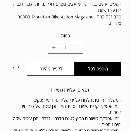
רופפים, עשב גבוה ושורשי עצים בוציים וחלקים, חתך קוביות גבוה
הננעץ בשטח.
כיכב וזכה במגזין Mountain Bike Action Magazine במספר
סקירות.
כמות
הוספה לסל
לקנייה מהירה
תנאים ועלויות משלוח
- משלוח עד בית הלקוח על ידי שליח 1-6 ימי עסקים.
- זמן אספקה קריית שמונה וסביבותיה יתכן עיכוב של 10 ימים
נוספים.
- זמן אספקה לישובים מחוץ לטווח חדרה - גדרה ייתכן עיכוב של 7
ימים נוספים
- תוספת דמי משלוח מקומה שלישית ומעלה (ללא מעלית) 50 ₪