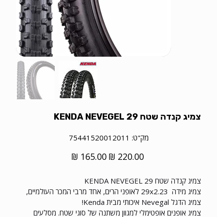
צמיג קנדה שטח 29 KENDA NEVEGEL
מק"ט
מק"ט:
75441520012011
75441520012011
מחיר
מחיר
מקורי
מבצע
צמיג קנדה שטח 29 KENDA NEVEGEL
צמיג מידה 29x2.23 לאופני הרים, אחד מרבי המכר העולמיים,
צמיג הדגל Nevegal איכותי מבית Kenda!
צמיג אופנים אופטימלי למגוון משתנה של סוגי שטח. מסלעים