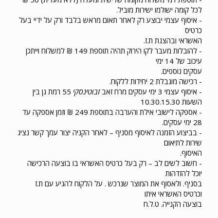
לכל קומה ישולמו ישירות מוביל.
- איסוף עצמי יבוצע רק לאחר תאום מראש בלבד ורק על ידיי בעל
כרטיס
האשראי ובהצגת ת.ז.
- להובלות מעבר לקו הירוק תהיה תוספת 149 ₪ למשלוח וייתכן
עיכוב של 14 ימי
עסקים נוספים.
- רכישה מוגבלת 2 יחידות ללקוח.
- איסוף עצמי 3 ימי עסקים מרח זאב
זבוטינסקי
55 רמת גן בין
השעות 10.30.15.30
- אספקה לישובי אילת והערבה בתוספת 249 ₪ וזמן אספקה עד
28 ימי עסקים.
- בביצוע הזמנה לאיסוף מסניף – לאחר הקניה יצור עמך קשר נציג
שירות לתיאום
האיסוף.
- חשוב לשים לב – רק בעל כרטיס האשראי בו בוצעה הרכישה
יוכל להזדהות
בסניף. ולאסוף את המוצר שנרכש . על הלקוח להגיע עם ת.ז
וכרטיס האשראי איתו
בוצעה הקנייה. ט.ל.ח