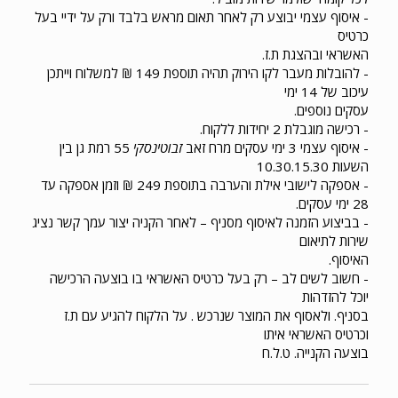
- איסוף עצמי יבוצע רק לאחר תאום מראש בלבד ורק על ידיי בעל
כרטיס
האשראי ובהצגת ת.ז.
- להובלות מעבר לקו הירוק תהיה תוספת 149 ₪ למשלוח וייתכן
עיכוב של 14 ימי
עסקים נוספים.
- רכישה מוגבלת 2 יחידות ללקוח.
- איסוף עצמי 3 ימי עסקים מרח זאב
זבוטינסקי
55 רמת גן בין
השעות 10.30.15.30
- אספקה לישובי אילת והערבה בתוספת 249 ₪ וזמן אספקה עד
28 ימי עסקים.
- בביצוע הזמנה לאיסוף מסניף – לאחר הקניה יצור עמך קשר נציג
שירות לתיאום
האיסוף.
- חשוב לשים לב – רק בעל כרטיס האשראי בו בוצעה הרכישה
יוכל להזדהות
בסניף. ולאסוף את המוצר שנרכש . על הלקוח להגיע עם ת.ז
וכרטיס האשראי איתו
בוצעה הקנייה. ט.ל.ח