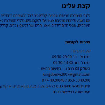
קצת עלינו
אופני הרים לילדים RL BELLA PRO
קורקנט חשמלי ECO X1
קורקינט פעלולים שחור/זהב LEO PRO
קורקינט פעלולים שחור
S6
ar Price
Sale Price
Sale Price
Regular Price
Regular Price
​גלגלי הממלכה מציעים אופניים וקורקינטים לכל המשפחה במחירים 
ar Price
Sale Price
Regular Price
עם הטבע וליהנות מרכיבת פנאי ועד למקצוענים. גלגלי הממלכה כאן
חשמליים, אופני הרים לילדים, אופני הרים ועיר לנשים וגברים, קורקינט פעל
שירות לקוחות
שעות פעילות:
ימים א' - ה': 09:30-20:00
ימים ו' וחג: 09:30-14:30
ביאליק 83 רמת גן - בתיאום מראש -
kingdomw2007@gmail.com
053-3340200 / 077-4020048
זמינות ומלאי מתעדכנים כל 24 שעות. צבע גוון אופניי
מעט שונה במציאות ט.ל.ח