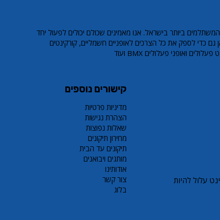
 LEO PRO S8
אופניים חשמליים EcoMotion ECO
קורקינט פעלולים זהב LEO PRO S8
אופניים חשמליים מיני GreenBike
Yoko 16
Z3
Sale Price
Regular Price
Sale Price
Regul
המשתלמים ביותר בישראל. אנו מאמינים שכולם יכולים לפעול יחד
Sale Price
Regular Price
Sale Price
Regul
 גם כדי לספק את כל הצרכים לאופניים חשמליים, קורקינטים
ולים ואופני פעלולים BMX ועוד
קישורים נוספים
מדיניות פרטיות
הצהרת נגישות
שאלות נפוצות
מחירון תיקונים
תיקונים עד הבית
מותגים ויבואנים
אודותינו
צור קשר
ם או קורקינט עלול להיות
בלוג