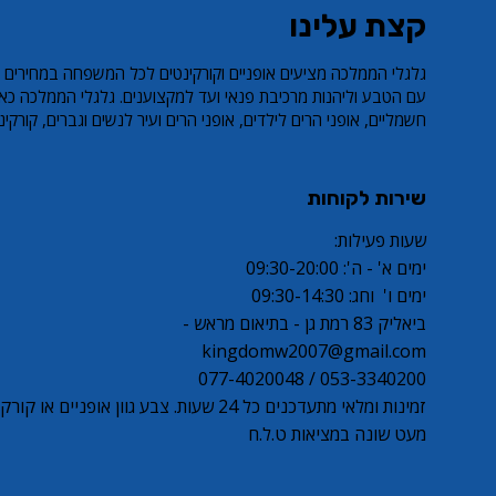
קצת עלינו
אופני הרים לילדים RL BELLA PRO
קורקנט חשמלי ECO X1
קורקינט פעלולים שחור/זהב LEO PRO
קורקינט פעלולים שחור
S6
ar Price
Sale Price
Sale Price
Regular Price
Regular Price
​גלגלי הממלכה מציעים אופניים וקורקינטים לכל המשפחה במחירים 
ar Price
Sale Price
Regular Price
עם הטבע וליהנות מרכיבת פנאי ועד למקצוענים. גלגלי הממלכה כאן
חשמליים, אופני הרים לילדים, אופני הרים ועיר לנשים וגברים, קורקינט פעל
שירות לקוחות
שעות פעילות:
ימים א' - ה': 09:30-20:00
ימים ו' וחג: 09:30-14:30
ביאליק 83 רמת גן - בתיאום מראש -
kingdomw2007@gmail.com
053-3340200 / 077-4020048
זמינות ומלאי מתעדכנים כל 24 שעות. צבע גוון אופניי
מעט שונה במציאות ט.ל.ח