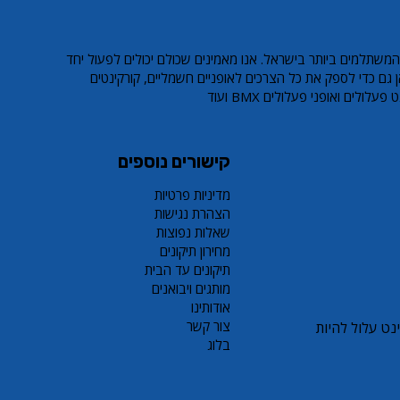
 LEO PRO S8
אופניים חשמליים EcoMotion ECO
קורקינט פעלולים זהב LEO PRO S8
אופניים חשמליים מיני GreenBike
Yoko 16
Z3
Sale Price
Regular Price
Sale Price
Regul
המשתלמים ביותר בישראל. אנו מאמינים שכולם יכולים לפעול יחד
Sale Price
Regular Price
Sale Price
Regul
 גם כדי לספק את כל הצרכים לאופניים חשמליים, קורקינטים
ולים ואופני פעלולים BMX ועוד
קישורים נוספים
מדיניות פרטיות
הצהרת נגישות
שאלות נפוצות
מחירון תיקונים
תיקונים עד הבית
מותגים ויבואנים
אודותינו
צור קשר
ם או קורקינט עלול להיות
בלוג