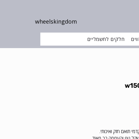
wheelskingdom
וים
חלקים לחשמליים
שקל גוף והעמסה רב מאוד.