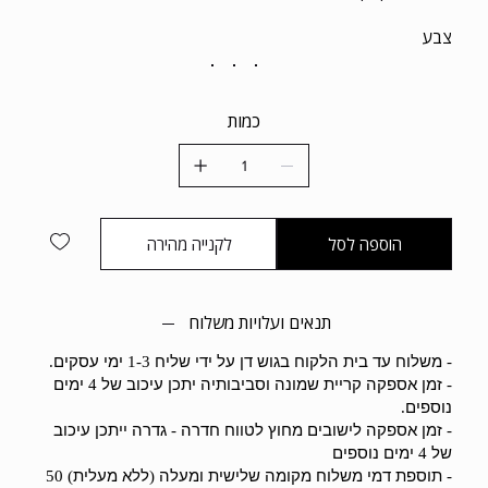
ומעצורי דיסק מכאניים חזקים לעצירה מושלמת.גלגלים ואוכף
צבע
בשחרור מהיר(ללא צורך בכלי עבודה). התמונות להמחשה בלבד!
כמות
הוספה לסל
לקנייה מהירה
תנאים ועלויות משלוח
משלוח עד בית הלקוח בגוש דן על ידי שליח
ימי עסקים
.
1-3
-
זמן אספקה קריית שמונה וסביבותיה יתכן עיכוב של
ימים
4
-
נוספים
.
זמן אספקה לישובים מחוץ לטווח חדרה
גדרה ייתכן עיכוב
-
-
של
ימים נוספים
4
תוספת דמי משלוח מקומה שלישית ומעלה
ללא מעלית
) 50
(
-