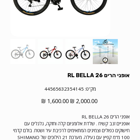
אופני הרים 26 RL BELLA
מק"ט
מק"ט:
44565632354145
44565632354145
מחיר
מחיר
מקורי
מבצע
אופני הרים 26 RL BELLA
אופניים זנב קשיח . שלדת אלומניום קלה וחזקה, גלגלים עם
חישוקים כפולים וצמיגים המתאימים לרכיבת עיר ושטח. בולם קדמי
100 מ”מ קפיץ עם נעילה. מערכת 21 הילוכים של SHIMANO