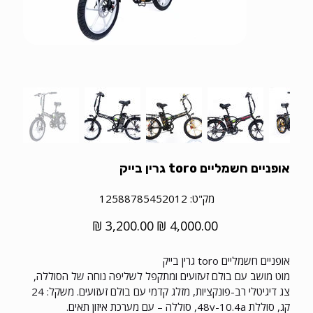
אופניים חשמליים toro גרין בייק
מק"ט
מק"ט:
12588785452012
12588785452012
מחיר
מחיר
מקורי
מבצע
אופניים חשמליים toro גרין בייק
מוט מושב עם בולם זעזועים ומתקפל לשליפה נוחה של הסוללה,
צג דיגיטלי רב-פונקציות, מזלג קדמי עם בולם זעזועים. משקל: 24
קג, סוללת 48v-10.4a, סוללה – עם מערכת איזון תאים.