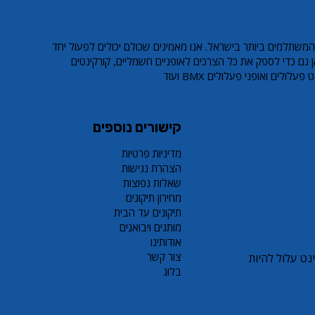
 LEO PRO S8
אופניים חשמליים EcoMotion ECO
קורקינט פעלולים זהב LEO PRO S8
אופניים חשמליים מיני GreenBike
Yoko 16
Z3
Sale Price
Regular Price
Sale Price
Regul
המשתלמים ביותר בישראל. אנו מאמינים שכולם יכולים לפעול יחד
Sale Price
Regular Price
Sale Price
Regul
 גם כדי לספק את כל הצרכים לאופניים חשמליים, קורקינטים
ולים ואופני פעלולים BMX ועוד
קישורים נוספים
מדיניות פרטיות
הצהרת נגישות
שאלות נפוצות
מחירון תיקונים
תיקונים עד הבית
מותגים ויבואנים
אודותינו
צור קשר
ם או קורקינט עלול להיות
בלוג