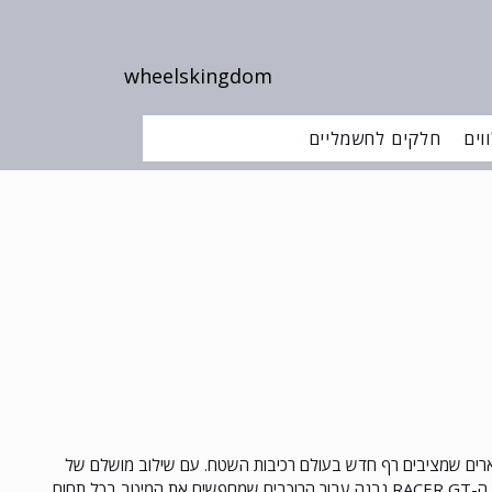
wheelskingdom
וים
חלקים לחשמליים
פניים חדשניים ומפוארים שמציבים רף חדש בעולם רכיבות השטח. עם שילוב מושלם של
טכנולוגיה מתקדמת, עיצוב ייחודי ושדרוגים יוצאי דופן, ה-RACER GT נבנה עבור הרוכבים שמחפשים את המיטב בכל תחום