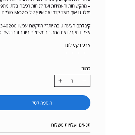
– מהקשיחות והעמידות ועד לנוחות רכיבה בלתי מתפ
מזלג גז אוף רואד קדמי 26 אינץ של MOZO סוללה 48V/21AH פלוס פטנט נעילה לסוללה.
קיבלתם הצעה טובה יותר? התקשרו עכשיו 053-3340200
אצלנו תקבלו את המחיר המשתלם ביותר ובהרגשה ט
צבע רקע לוגו
כמות
הוספה לסל
תנאים ועלויות משלוח