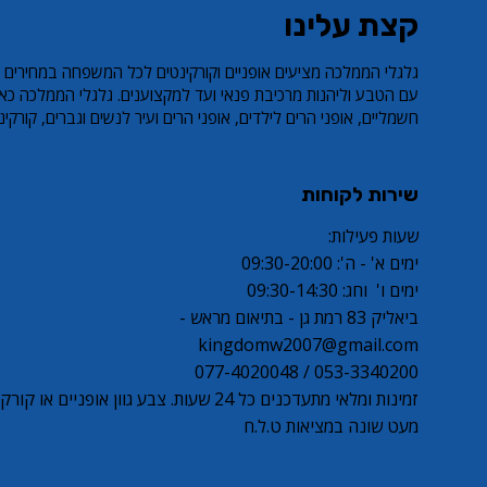
קצת עלינו
אופני הרים לילדים RL BELLA PRO
קורקנט חשמלי ECO X1
קורקינט פעלולים שחור/זהב LEO PRO
קורקינט פעלולים שחור
S6
ar Price
Sale Price
Sale Price
Regular Price
Regular Price
​גלגלי הממלכה מציעים אופניים וקורקינטים לכל המשפחה במחירים 
ar Price
Sale Price
Regular Price
עם הטבע וליהנות מרכיבת פנאי ועד למקצוענים. גלגלי הממלכה כאן
חשמליים, אופני הרים לילדים, אופני הרים ועיר לנשים וגברים, קורקינט פעל
שירות לקוחות
שעות פעילות:
ימים א' - ה': 09:30-20:00
ימים ו' וחג: 09:30-14:30
ביאליק 83 רמת גן - בתיאום מראש -
kingdomw2007@gmail.com
053-3340200 / 077-4020048
זמינות ומלאי מתעדכנים כל 24 שעות. צבע גוון אופניי
מעט שונה במציאות ט.ל.ח