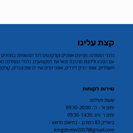
קצת עלינו
​גלגלי הממלכה מציעים אופניים וקורקינטים לכל המשפחה במחירים 
עם הטבע וליהנות מרכיבת פנאי ועד למקצוענים. גלגלי הממלכה כאן
חשמליים, אופני הרים לילדים, אופני הרים ועיר לנשים וגברים, קורקינט פעל
שירות לקוחות
שעות פעילות:
ימים א' - ה': 09:30-20:00
ימים ו' וחג: 09:30-14:30
ביאליק 83 רמת גן - בתיאום מראש -
kingdomw2007@gmail.com