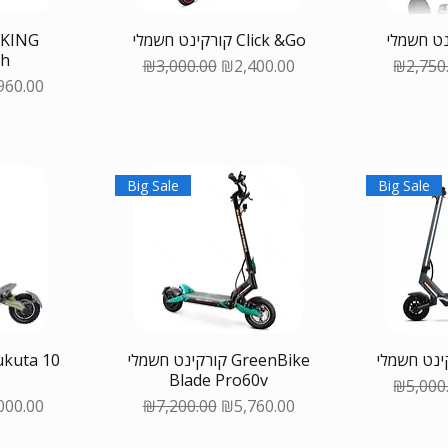
קורקינט חשמלי Click &Go
Ah
Regular Price
Sale Price
Regular
₪3,000.00
₪2,400.00
₪2,750
 Price
960.00
Big Sale
Big Sale
קורקינט חשמלי GreenBike
Blade Pro60v
Regular
₪5,000
 Price
Regular Price
Sale Price
000.00
₪7,200.00
₪5,760.00