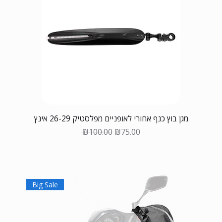
מגן בוץ כנף אחורי לאופניים מפלסטיק 26-29 אינץ
Regular Price
Sale Price
₪100.00
₪75.00
Big Sale